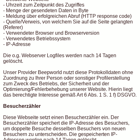
- Uhrzeit zum Zeitpunkt des Zugriffes
- Menge der gesendeten Daten in Byte
- Meldung über erfolgreichen Abruf (HTTP response code)
- Quelle/Verweis, von welchem Sie auf die Seite gelangten
(Referer)
- Verwendeter Browser und Browserversion
- Verwendetes Betriebssystem
- IP-Adresse
Die o.g. Webserver Logfiles werden nach 14 Tagen
gelöscht.
Unser Provider Beepworld nutzt diese Protokolldaten ohne
Zuordnung zu Ihrer Person oder sonstiger Profilerstellung
zum Zweck des Betriebs, der Sicherheit und der
Optimierung/Fehlerbehebung unserer Website. Hierin liegt
das berechtigte Interesse gemäß Art 6 Abs. 1 S. 1 f) DSGVO.
Besucherzähler
Diese Webseite setzt einen Besucherzähler ein. Der
Besucherzähler speichert die IP-Adresse des Besuchers,
um doppelte Besuche desselben Besuchers von neuen
Besuchern zu unterscheiden. Die gespeicherten IP-
Adressen werden nach 14 Tagen gelöscht.